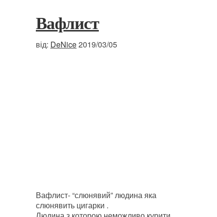
Вафлист
від:
DeNice
2019/03/05
Вафлист- “слюнявий” людина яка
слюнявить цигарки .
Людина з которою неможливо курити