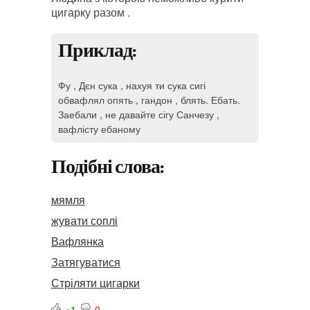
цигарку разом .
Приклад:
Фу , Дєн сука , нахуя ти сука сигі
обвафлял опять , гандон , блять. Ебать.
Заебали , не давайте сігу Санчезу ,
вафлісту ебаному
Подібні слова:
мямля
жувати соплі
Вафлянка
Затягуватися
Стріляти цигарки
+1
0