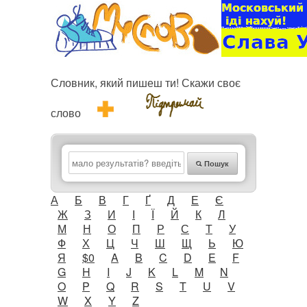
Словник, який пишеш ти! Скажи своє
слово
Пошук
А
Б
В
Г
Ґ
Д
Е
Є
Ж
З
И
І
Ї
Й
К
Л
М
Н
О
П
Р
С
Т
У
Ф
Х
Ц
Ч
Ш
Щ
Ь
Ю
Я
$0
A
B
C
D
E
F
G
H
I
J
K
L
M
N
O
P
Q
R
S
T
U
V
W
X
Y
Z