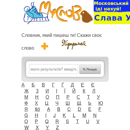
Словник, який пишеш ти! Скажи своє
слово
Пошук
А
Б
В
Г
Ґ
Д
Е
Є
Ж
З
И
І
Ї
Й
К
Л
М
Н
О
П
Р
С
Т
У
Ф
Х
Ц
Ч
Ш
Щ
Ь
Ю
Я
$0
A
B
C
D
E
F
G
H
I
J
K
L
M
N
O
P
Q
R
S
T
U
V
W
X
Y
Z