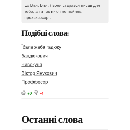
Ех Вітя, Вітя, Льоня старався писав для
тебе, а ти так нічо і не пойняв,
прохвхвесор..
Подібні слова:
Їбала жаба гадюку
бандюкович
Чивокуня
Віктор Янукович
Проффесор
+8
-4
Останні слова