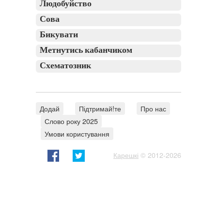
Людобуйство
Сова
Бикувати
Метнутись кабанчиком
Схематозник
Додай
Підтримай!те
Про нас
Слово року 2025
Умови користування
Карешкі
© 2012-2026