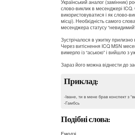
Український аналог (замінник) ро
слово-виклик в месенджері ICQ. С
використовуватися і як слово-вик
місці). Необхідність самого сло
месенджера статусу “невидимий” 
Зустрічалося в ужитку прилизно 
Через витіснення ICQ MSN месе
вимерло із “аською” і вийшло з у
Зараз його можна віднести до зас
Приклад:
-Іване, ти в мене брав конспект з 
-Гамбсь
Подібні слова:
Емодзі