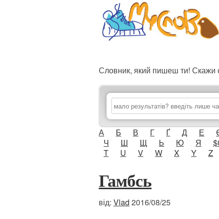
Словник, який пишеш ти! Скаж
А
Б
В
Г
Ґ
Д
Е
Ч
Ш
Щ
Ь
Ю
Я
$
T
U
V
W
X
Y
Z
Гамбсь
від:
Vlad
2016/08/25