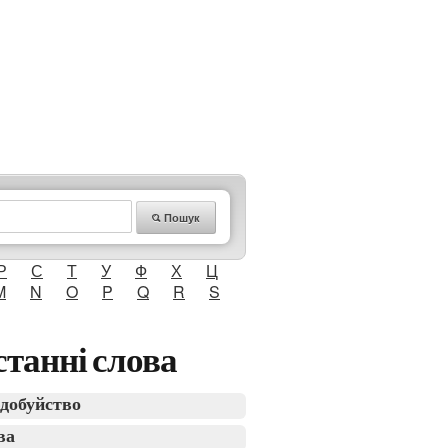
Пошук
Р
С
Т
У
Ф
Х
Ц
M
N
O
P
Q
R
S
танні слова
добуйство
ва