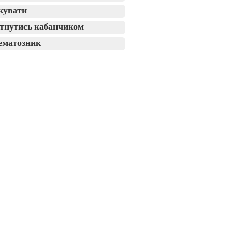
кувати
тнутись кабанчиком
ематозник