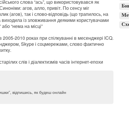
сійського слова “ась”, що використовувався як
Би
иноніми: агов, алло, привіт. По сенсу міг
лик (агов), так і слово-відповідь (що трапилось, на
Ме
ва виходила із зловживання деякими користувачами
Сх
або “нема на місці”
в 2005-2010 роках при спілкуванні в месенджері ICQ.
нджером, Skype і соцмережами, слово фактично
житку.
тарілих слів і діалектизмів часів інтернет-епохи
“вишки”, відпишись, як будеш онлайн