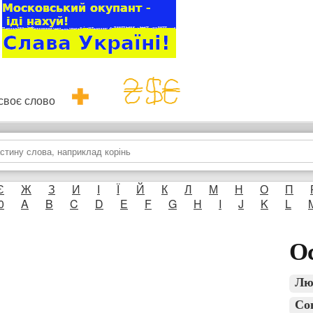
и своє слово
Є
Ж
З
И
І
Ї
Й
К
Л
М
Н
О
П
0
A
B
C
D
E
F
G
H
I
J
K
L
Ос
Лю
Со