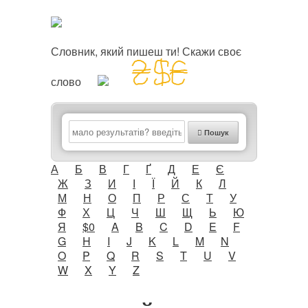
Словник, який пишеш ти! Скажи своє
слово
Пошук
А
Б
В
Г
Ґ
Д
Е
Є
Ж
З
И
І
Ї
Й
К
Л
М
Н
О
П
Р
С
Т
У
Ф
Х
Ц
Ч
Ш
Щ
Ь
Ю
Я
$0
A
B
C
D
E
F
G
H
I
J
K
L
M
N
O
P
Q
R
S
T
U
V
W
X
Y
Z