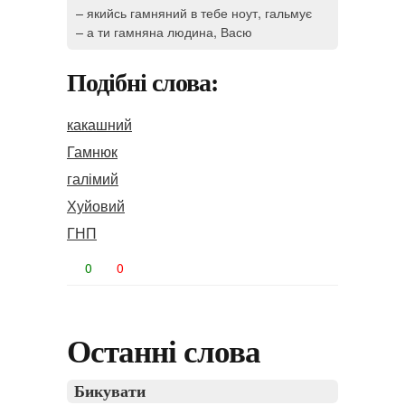
– якийсь гамняний в тебе ноут, гальмує
– а ти гамняна людина, Васю
Подібні слова:
какашний
Гамнюк
галімий
Хуйовий
ГНП
0
0
Останні слова
Бикувати