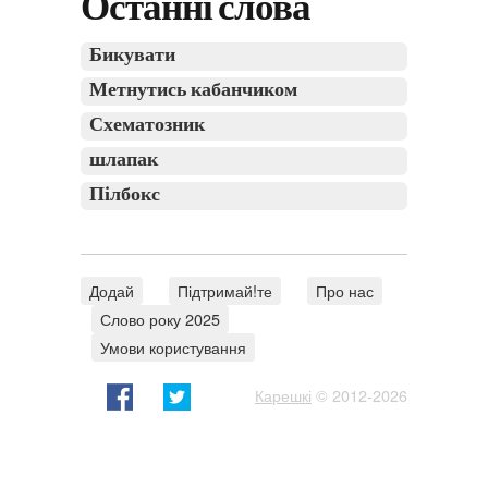
Останні слова
Бикувати
Метнутись кабанчиком
Схематозник
шлапак
Пілбокс
Додай
Підтримай!те
Про нас
Слово року 2025
Умови користування
Карешкі
© 2012-2026