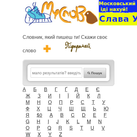
Словник, який пишеш ти! Скажи своє
слово
Пошук
А
Б
В
Г
Ґ
Д
Е
Є
Ж
З
И
І
Ї
Й
К
Л
М
Н
О
П
Р
С
Т
У
Ф
Х
Ц
Ч
Ш
Щ
Ь
Ю
Я
$0
A
B
C
D
E
F
G
H
I
J
K
L
M
N
O
P
Q
R
S
T
U
V
W
X
Y
Z