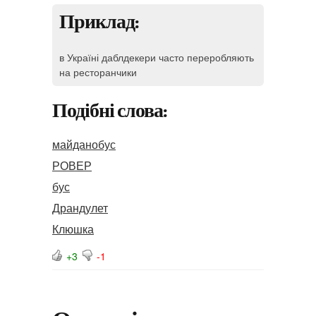
Приклад:
в Україні даблдекери часто переробляють
на ресторанчики
Подібні слова:
майданобус
РОВЕР
бус
Драндулет
Клюшка
+3
-1