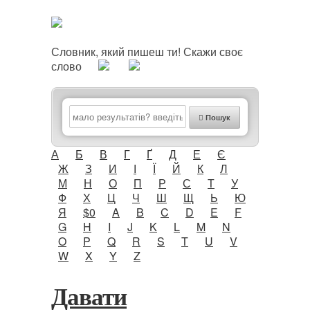
Словник, який пишеш ти! Скажи своє
слово
Пошук
А
Б
В
Г
Ґ
Д
Е
Є
Ж
З
И
І
Ї
Й
К
Л
М
Н
О
П
Р
С
Т
У
Ф
Х
Ц
Ч
Ш
Щ
Ь
Ю
Я
$0
A
B
C
D
E
F
G
H
I
J
K
L
M
N
O
P
Q
R
S
T
U
V
W
X
Y
Z
Давати