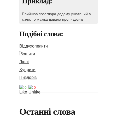
Приклад:
Прийшов позавчора додому ушатаний в
кізло, то мамка давала пропиздонів
Подібні слова:
Віддухопелити
Їбошити
Люлі
Хуярити
Пиздоріз
0
0
Останні слова