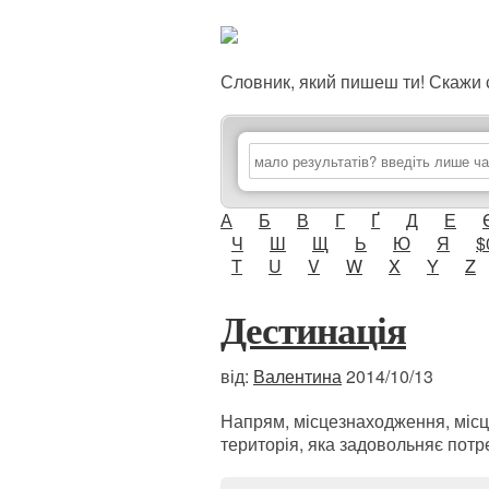
Словник, який пишеш ти! Скаж
А
Б
В
Г
Ґ
Д
Е
Ч
Ш
Щ
Ь
Ю
Я
$
T
U
V
W
X
Y
Z
Дестинація
від:
Валентина
2014/10/13
Напрям, місцезнаходження, місц
територія, яка задовольняє потре