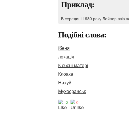
Приклад:
В середині 1980 року Лейпер ввів п
Подібні слова:
їбеня
локація
К єбєні матері
Клоака
Нахуй
Мухосранськ
+2
0