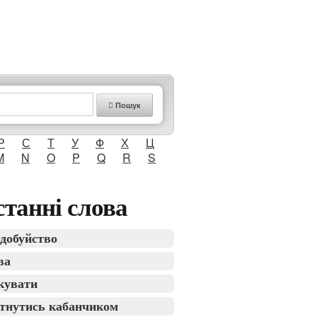
Пошук
Р
С
Т
У
Ф
Х
Ц
M
N
O
P
Q
R
S
танні слова
добуйство
ва
кувати
тнутись кабанчиком