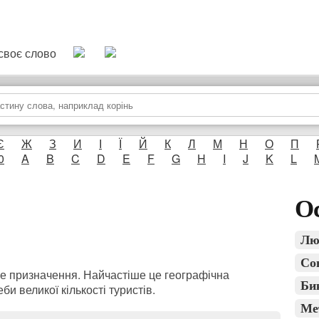
и своє слово
Є
Ж
З
И
І
Ї
Й
К
Л
М
Н
О
П
0
A
B
C
D
E
F
G
H
I
J
K
L
Ос
Лю
Со
е призначення. Найчастіше це географічна
Би
би великої кількості туристів.
Ме