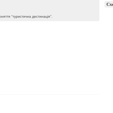
Сх
оняття “туристична дестинація”.