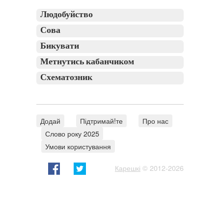
Людобуйство
Сова
Бикувати
Метнутись кабанчиком
Схематозник
Додай
Підтримай!те
Про нас
Слово року 2025
Умови користування
Карешкі
© 2012-2026