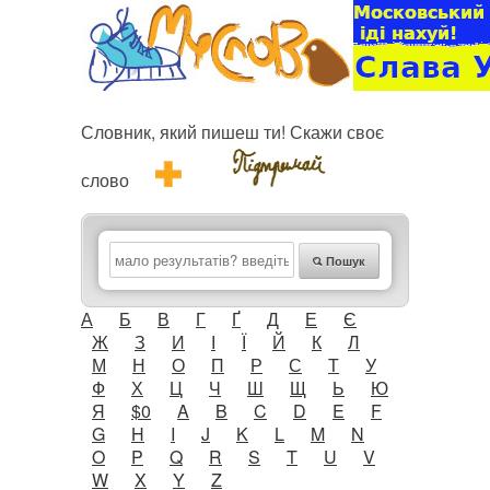
Словник, який пишеш ти! Скажи своє
слово
Пошук
А
Б
В
Г
Ґ
Д
Е
Є
Ж
З
И
І
Ї
Й
К
Л
М
Н
О
П
Р
С
Т
У
Ф
Х
Ц
Ч
Ш
Щ
Ь
Ю
Я
$0
A
B
C
D
E
F
G
H
I
J
K
L
M
N
O
P
Q
R
S
T
U
V
W
X
Y
Z