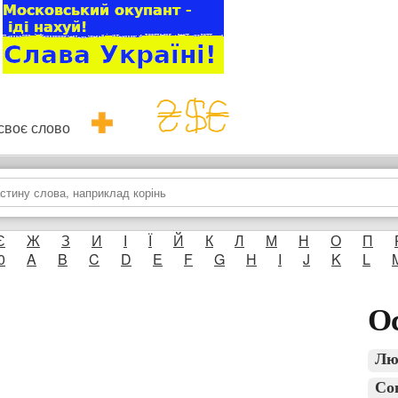
и своє слово
Є
Ж
З
И
І
Ї
Й
К
Л
М
Н
О
П
0
A
B
C
D
E
F
G
H
I
J
K
L
Ос
Лю
Со