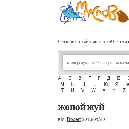
Словник, який пишеш ти! Скаж
А
Б
В
Г
Ґ
Д
Е
Ч
Ш
Щ
Ь
Ю
Я
$
T
U
V
W
X
Y
Z
жопой жуй
від:
Robert
2013/01/20