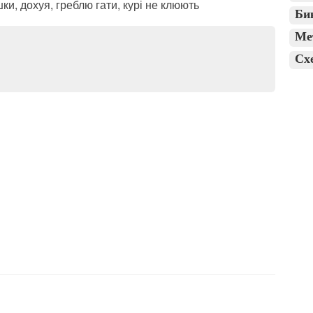
шки, дохуя, греблю гати, курі не клюють
Би
Ме
Сх