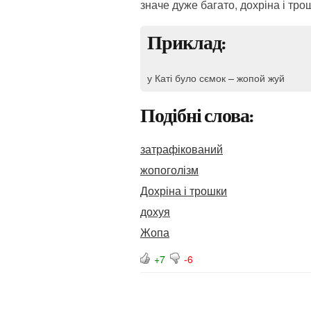
значе дуже багато, дохріна і тро
Приклад:
у Каті було сємок – жопой жуй
Подібні слова:
затрафікований
жопоголізм
Дохріна і трошки
дохуя
Жопа
+7
-6