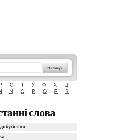
Пошук
Р
С
Т
У
Ф
Х
Ц
M
N
O
P
Q
R
S
танні слова
добуйство
ва