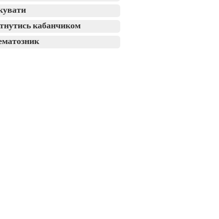
кувати
тнутись кабанчиком
ематозник