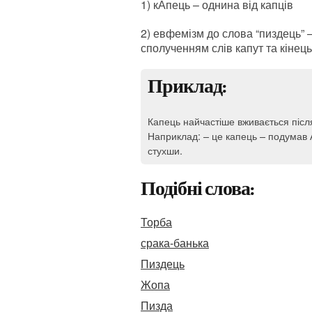
1) кАпець – однина від капців
2) евфемізм до слова “пиздець” –
сполученням слів капут та кінець
Приклад:
Капець найчастіше вживається післ
Наприклад: – це капець – подумав А
стухши.
Подібні слова:
Торба
срака-банька
Пиздець
Жопа
Пизда