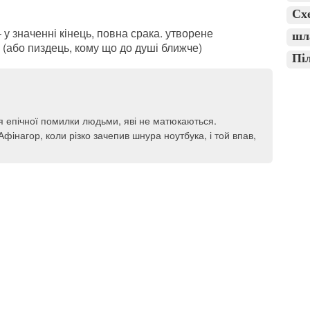
Сх
 у значенні кінець, повна срака. утворене
шл
 (або пиздець, кому що до душі ближче)
Пі
я епічної помилки людьми, яві не матюкаються.
фінагор, коли різко зачепив шнура ноутбука, і той впав,