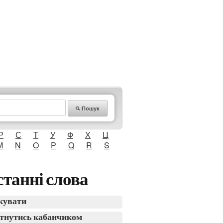
Пошук
Р
С
Т
У
Ф
Х
Ц
M
N
O
P
Q
R
S
танні слова
кувати
тнутись кабанчиком