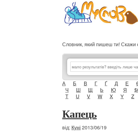
Словник, який пишеш ти! Скаж
А
Б
В
Г
Ґ
Д
Е
Ч
Ш
Щ
Ь
Ю
Я
$
T
U
V
W
X
Y
Z
Капець
від:
Куні
2013/06/19