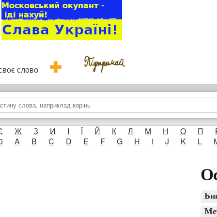
и своє слово
Є
Ж
З
И
І
Ї
Й
К
Л
М
Н
О
П
0
A
B
C
D
E
F
G
H
I
J
K
L
Ос
Би
Ме