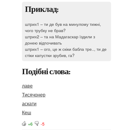
Приклад:
штрих1 – ти де був на минулому тижні,
чого трубку не брав?
штрих2 – та на Мадагаскар їздили з
донею відпочивать
штрих1 – ого, це ж скіки бабла тре.., ти де
стіки капустки зрубив, га?
Подібні слова:
лаве
Тисячонер
аскати
Кеш
+6
-5