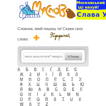
Словник, який пишеш ти! Скажи своє
слово
Пошук
А
Б
В
Г
Ґ
Д
Е
Є
Ж
З
И
І
Ї
Й
К
Л
М
Н
О
П
Р
С
Т
У
Ф
Х
Ц
Ч
Ш
Щ
Ь
Ю
Я
$0
A
B
C
D
E
F
G
H
I
J
K
L
M
N
O
P
Q
R
S
T
U
V
W
X
Y
Z