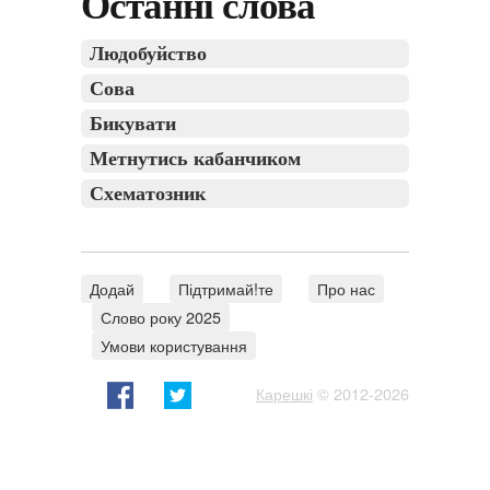
Останні слова
Людобуйство
Сова
Бикувати
Метнутись кабанчиком
Схематозник
Додай
Підтримай!те
Про нас
Слово року 2025
Умови користування
Карешкі
© 2012-2026