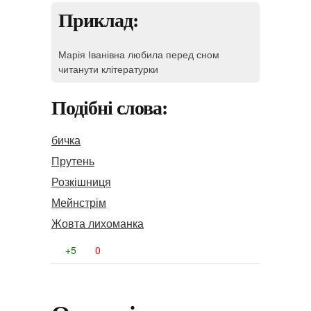
Приклад:
Марія Іванівна любила перед сном
читанути клітературки
Подібні слова:
бичка
Прутень
Розкішниця
Мейнстрім
Жовта лихоманка
+5
0