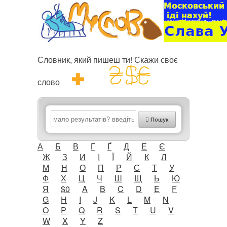
Словник, який пишеш ти! Скажи своє
слово
Пошук
А
Б
В
Г
Ґ
Д
Е
Є
Ж
З
И
І
Ї
Й
К
Л
М
Н
О
П
Р
С
Т
У
Ф
Х
Ц
Ч
Ш
Щ
Ь
Ю
Я
$0
A
B
C
D
E
F
G
H
I
J
K
L
M
N
O
P
Q
R
S
T
U
V
W
X
Y
Z