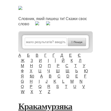
Словник, який пишеш ти! Скажи своє
слово
Пошук
А
Б
В
Г
Ґ
Д
Е
Є
Ж
З
И
І
Ї
Й
К
Л
М
Н
О
П
Р
С
Т
У
Ф
Х
Ц
Ч
Ш
Щ
Ь
Ю
Я
$0
A
B
C
D
E
F
G
H
I
J
K
L
M
N
O
P
Q
R
S
T
U
V
W
X
Y
Z
Кракамурзяка