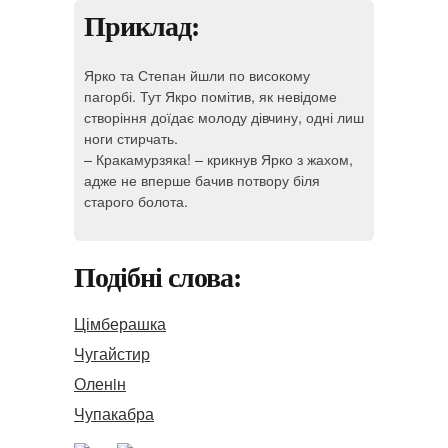
Приклад:
Ярко та Степан йшли по високому
пагорбі. Тут Якро помітив, як невідоме
створіння доїдає молоду дівчину, одні лиш
ноги стирчать.
– Кракамурзяка! – крикнув Ярко з жахом,
адже не вперше бачив потвору біля
старого болота.
Подібні слова:
Цімберашка
Чугайстир
Оленiн
Чупакабра