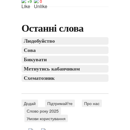
+9
0
Останні слова
Людобуйство
Сова
Бикувати
Метнутись кабанчиком
Схематозник
Додай
Підтримай!те
Про нас
Слово року 2025
Умови користування