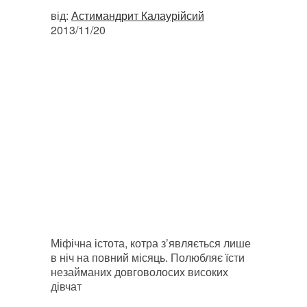
від:
Астимандрит Калаурійсий
2013/11/20
Міфічна істота, котра з’являється лише
в ніч на повний місяць. Полюбляє їсти
незайманих довговолосих високих
дівчат