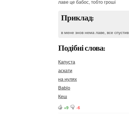
лаве це бабос, тобто гроші
Приклад:
в мене знов нема лаве, все спустив 
Подібні слова:
Капуста
аскати
на нулях
Bablo
Кеш
+9
-6