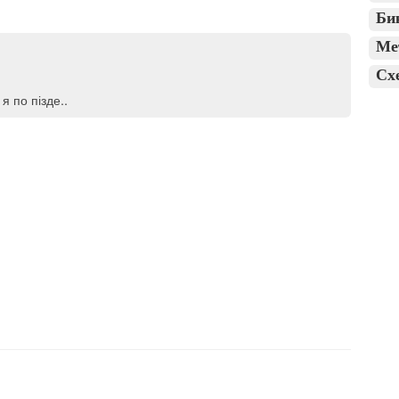
Би
Ме
Сх
я по пізде..