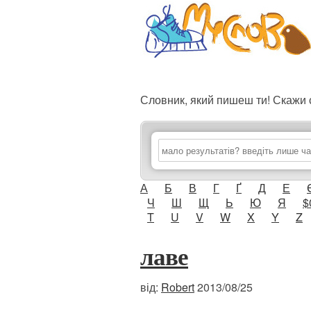
Словник, який пишеш ти! Скаж
А
Б
В
Г
Ґ
Д
Е
Ч
Ш
Щ
Ь
Ю
Я
$
T
U
V
W
X
Y
Z
лаве
від:
Robert
2013/08/25