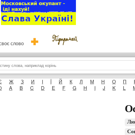
и своє слово
Є
Ж
З
И
І
Ї
Й
К
Л
М
Н
О
П
0
A
B
C
D
E
F
G
H
I
J
K
L
Ос
Лю
Со