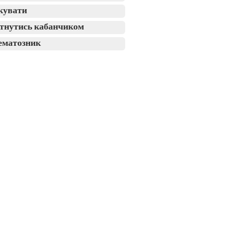
кувати
тнутись кабанчиком
ематозник