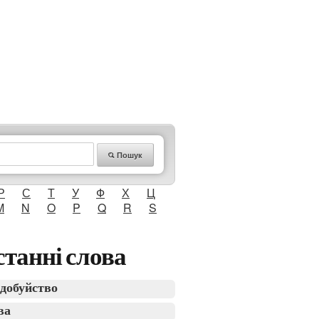
Пошук
Р
С
Т
У
Ф
Х
Ц
M
N
O
P
Q
R
S
танні слова
добуйство
ва