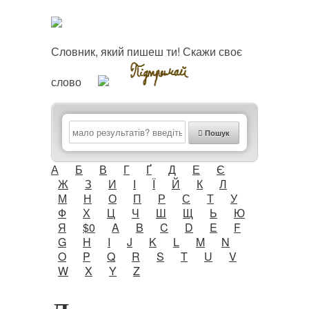
Словник, який пишеш ти! Скажи своє
слово
Пошук
А
Б
В
Г
Ґ
Д
Е
Є
Ж
З
И
І
Ї
Й
К
Л
М
Н
О
П
Р
С
Т
У
Ф
Х
Ц
Ч
Ш
Щ
Ь
Ю
Я
$0
A
B
C
D
E
F
G
H
I
J
K
L
M
N
O
P
Q
R
S
T
U
V
W
X
Y
Z