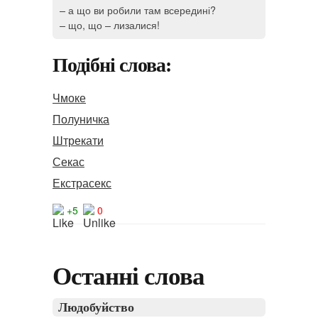
– а що ви робили там всередині?
– що, що – лизалися!
Подібні слова:
Чмоке
Полуничка
Штрекати
Секас
Екстрасекс
+5
0
Останні слова
Людобуйство