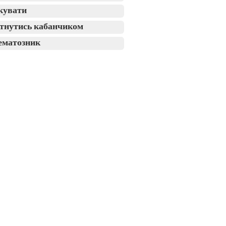
кувати
тнутись кабанчиком
ематозник