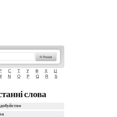
Пошук
Р
С
Т
У
Ф
Х
Ц
M
N
O
P
Q
R
S
танні слова
добуйство
ва