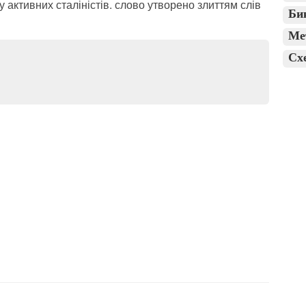
ру активних сталіністів. слово утворено злиттям слів
Би
Ме
Сх