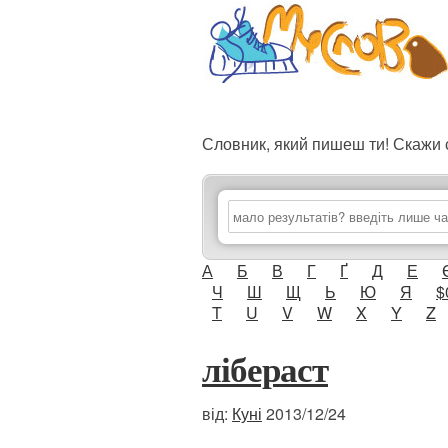
Словник, який пишеш ти! Скаж
А
Б
В
Г
Ґ
Д
Е
Ч
Ш
Щ
Ь
Ю
Я
$
T
U
V
W
X
Y
Z
лібераст
від:
Куні
2013/12/24