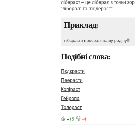
лібераст – це ліберал з точки зо
“ліберал” та “педераст”
Приклад:
лібєрасти просралі нашу родіну!!!
Подібні слова:
Пєдєрасти
Пеерасти
Копіраст
Гейропа
Толераст
+15
-4