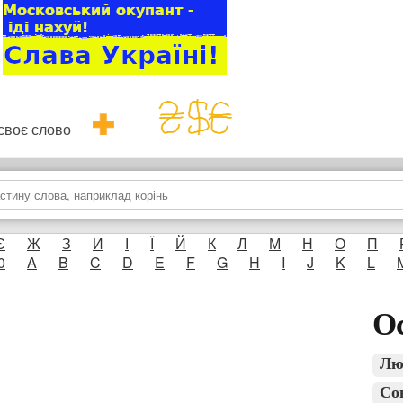
и своє слово
Є
Ж
З
И
І
Ї
Й
К
Л
М
Н
О
П
0
A
B
C
D
E
F
G
H
I
J
K
L
Ос
Лю
Со