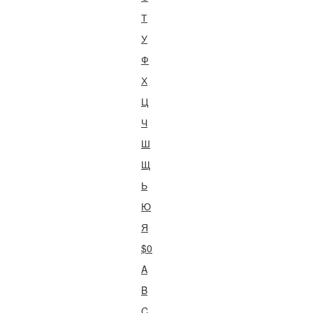
Т
У
Ф
Х
Ц
Ч
Ш
Щ
Ь
Ю
Я
$0
A
B
C