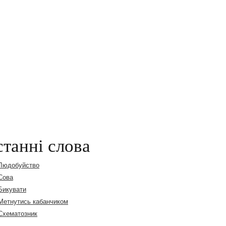
танні слова
Людобуйство
Сова
Бикувати
Метнутись кабанчиком
Схематозник