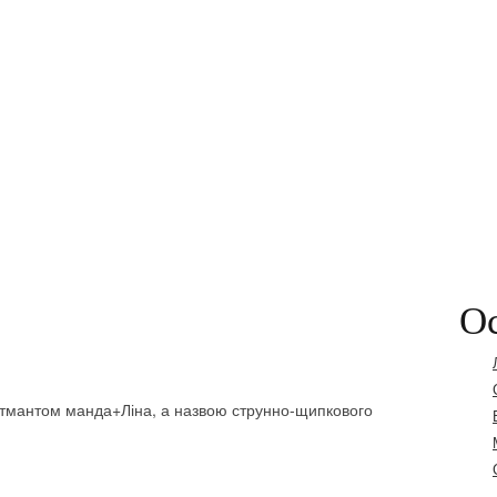
Ос
ртмантом манда+Ліна, а назвою струнно-щипкового
.