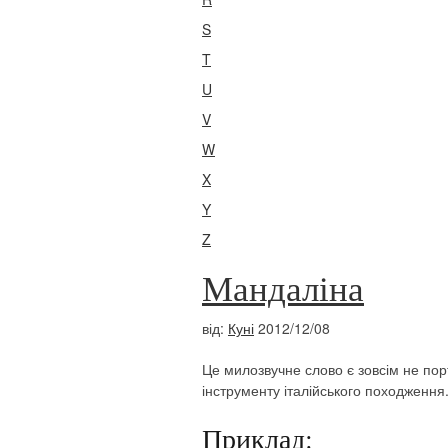
S
T
U
V
W
X
Y
Z
Мандаліна
від:
Куні
2012/12/08
Це милозвучне слово є зовсім не по
інструменту італійського походження
Приклад: