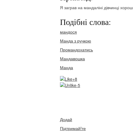
Я заграв на мандаліні дівчинці хороші
Подібні слова:
мандося
Манда з ручкою
Промандохатись
Мандавошка
Манда
+8
-5
Додай
Підтримай!те