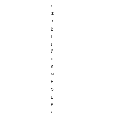
Є
Ж
З
И
І
Ї
Й
К
Л
М
Н
О
П
Р
С