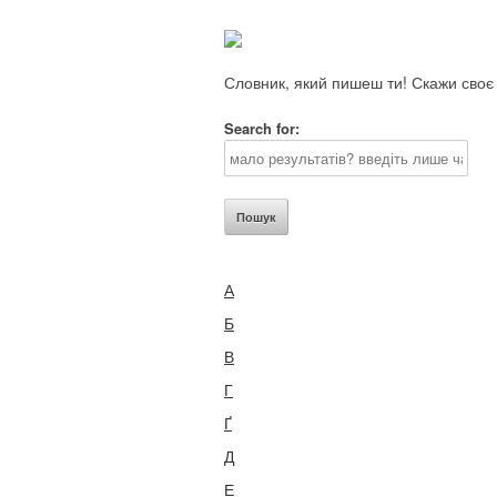
Словник, який пишеш ти! Скажи с
Search for:
Пошук
А
Б
В
Г
Ґ
Д
Е