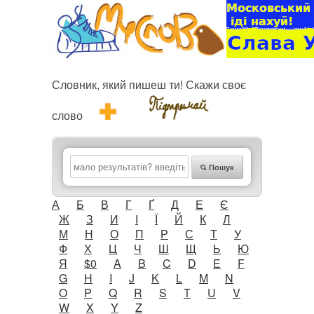
Словник, який пишеш ти! Скажи своє
слово
Пошук
А
Б
В
Г
Ґ
Д
Е
Є
Ж
З
И
І
Ї
Й
К
Л
М
Н
О
П
Р
С
Т
У
Ф
Х
Ц
Ч
Ш
Щ
Ь
Ю
Я
$0
A
B
C
D
E
F
G
H
I
J
K
L
M
N
O
P
Q
R
S
T
U
V
W
X
Y
Z