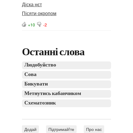
Діска нєт
Пісяти окропом
+10
-2
Останні слова
Людобуйство
Сова
Бикувати
Метнутись кабанчиком
Схематозник
Додай
Підтримай!те
Про нас