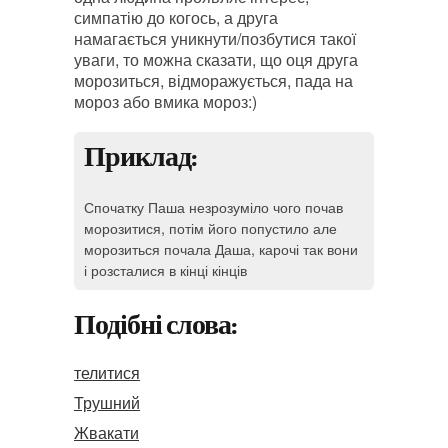
симпатію до когось, а друга
намагається уникнути/позбутися такої
уваги, то можна сказати, що оця друга
морозиться, відморажується, пада на
мороз або вмика мороз:)
Приклад:
Спочатку Паша незрозуміло чого почав
морозитися, потім його попустило але
морозиться почала Даша, карочі так вони
і розсталися в кінці кінців
Подібні слова:
телитися
Трушний
Жвакати