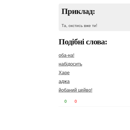
Приклад:
Та, окстись вже ти!
Подібні слова:
оба-на!
набідосить
Харе
аджа
йобаний цейво!
0
0