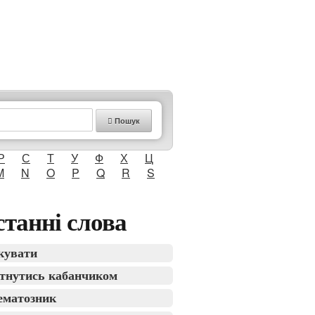
Пошук
Р
С
Т
У
Ф
Х
Ц
M
N
O
P
Q
R
S
танні слова
кувати
тнутись кабанчиком
ематозник