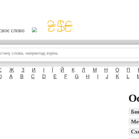
и своє слово
Є
Ж
З
И
І
Ї
Й
К
Л
М
Н
О
П
0
A
B
C
D
E
F
G
H
I
J
K
L
Ос
Би
Ме
Сх