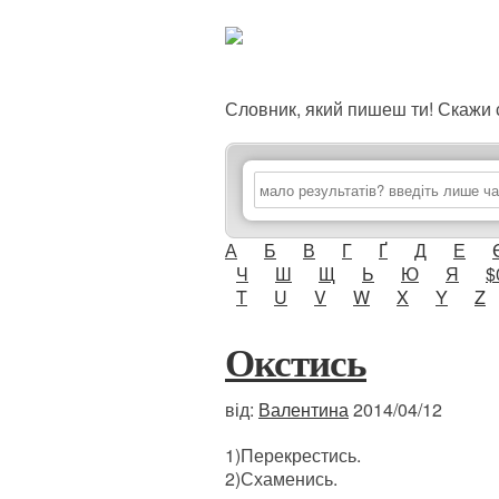
Словник, який пишеш ти! Скаж
А
Б
В
Г
Ґ
Д
Е
Ч
Ш
Щ
Ь
Ю
Я
$
T
U
V
W
X
Y
Z
Окстись
від:
Валентина
2014/04/12
1)Перекрестись.
2)Схаменись.