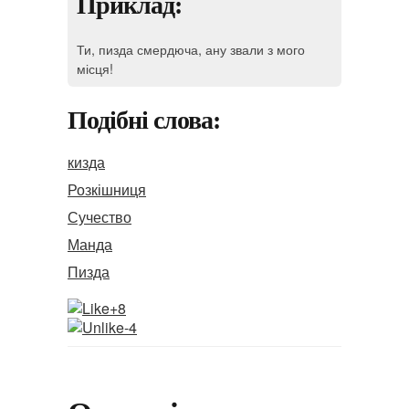
Приклад:
Ти, пизда смердюча, ану звали з мого
місця!
Подібні слова:
кизда
Розкішниця
Сучество
Манда
Пизда
+8
-4