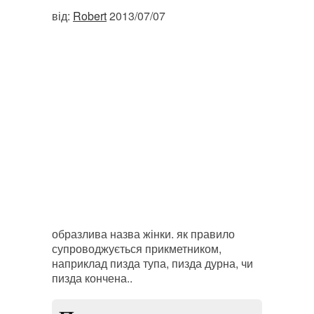
від:
Robert
2013/07/07
образлива назва жінки. як правило
супроводжується прикметником,
наприклад пизда тупа, пизда дурна, чи
пизда кончена..