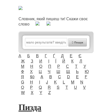
Словник, який пишеш ти! Скажи своє
слово
Пошук
А
Б
В
Г
Ґ
Д
Е
Є
Ж
З
И
І
Ї
Й
К
Л
М
Н
О
П
Р
С
Т
У
Ф
Х
Ц
Ч
Ш
Щ
Ь
Ю
Я
$0
A
B
C
D
E
F
G
H
I
J
K
L
M
N
O
P
Q
R
S
T
U
V
W
X
Y
Z
Пизда