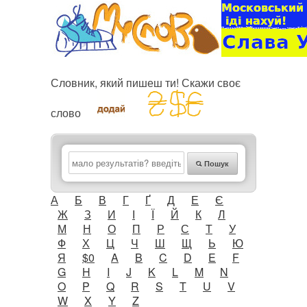
Словник, який пишеш ти! Скажи своє
слово
Пошук
А
Б
В
Г
Ґ
Д
Е
Є
Ж
З
И
І
Ї
Й
К
Л
М
Н
О
П
Р
С
Т
У
Ф
Х
Ц
Ч
Ш
Щ
Ь
Ю
Я
$0
A
B
C
D
E
F
G
H
I
J
K
L
M
N
O
P
Q
R
S
T
U
V
W
X
Y
Z