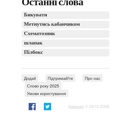
Останні слова
Бикувати
Метнутись кабанчиком
Схематозник
шлапак
Пілбокс
Додай
Підтримай!те
Про нас
Слово року 2025
Умови користування
Карешкі
© 2012-2026