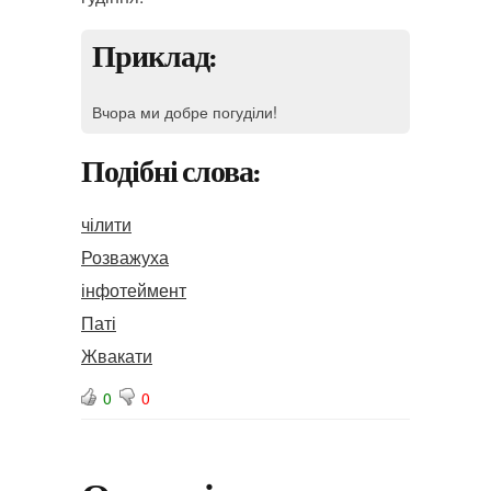
Приклад:
Вчора ми добре погуділи!
Подібні слова:
чілити
Розважуха
інфотеймент
Паті
Жвакати
0
0