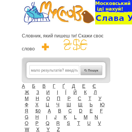
Словник, який пишеш ти! Скажи своє
слово
Пошук
А
Б
В
Г
Ґ
Д
Е
Є
Ж
З
И
І
Ї
Й
К
Л
М
Н
О
П
Р
С
Т
У
Ф
Х
Ц
Ч
Ш
Щ
Ь
Ю
Я
$0
A
B
C
D
E
F
G
H
I
J
K
L
M
N
O
P
Q
R
S
T
U
V
W
X
Y
Z