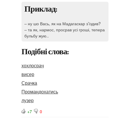
Приклад:
– ну шо Вась, як на Мадагаскар з’їздив?
– та як, нармос, просрав усі гроші, тепера
бульбу жую..
Подібні слова:
хохлосрач
висер
Срачка
Промандохатись
лузер
+7
0