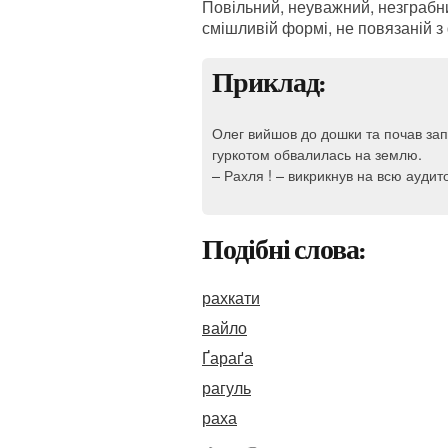
Повільний, неуважний, незграбний
смішливій формі, не повязаній з
Приклад:
Олег вийшов до дошки та почав зап
гуркотом обвалилась на землю.
– Рахля ! – викрикнув на всю аудит
Подібні слова:
рахкати
вайло
Ґараґа
рагуль
раха