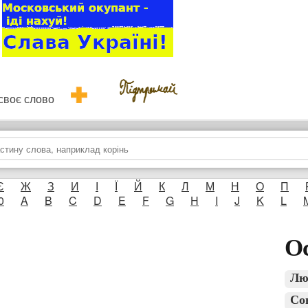
и своє слово
Є
Ж
З
И
І
Ї
Й
К
Л
М
Н
О
П
0
A
B
C
D
E
F
G
H
I
J
K
L
Ос
Лю
Со