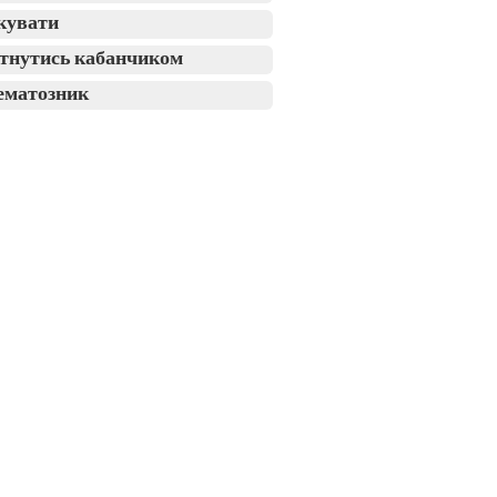
кувати
тнутись кабанчиком
ематозник