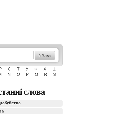
Пошук
Р
С
Т
У
Ф
Х
Ц
M
N
O
P
Q
R
S
танні слова
добуйство
ва