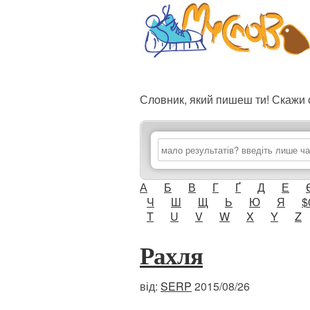
Словник, який пишеш ти! Скаж
А
Б
В
Г
Ґ
Д
Е
Ч
Ш
Щ
Ь
Ю
Я
$
T
U
V
W
X
Y
Z
Рахля
від:
SERP
2015/08/26