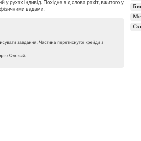
 у рухах індивід. Похідне від слова рахіт, вжитого у
Би
 фізичними вадами.
Ме
Сх
исувати завдання. Частина перетиснутої крейди з
орію Олексій.