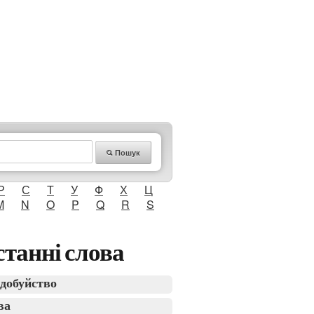
Пошук
Р
С
Т
У
Ф
Х
Ц
M
N
O
P
Q
R
S
танні слова
добуйство
ва