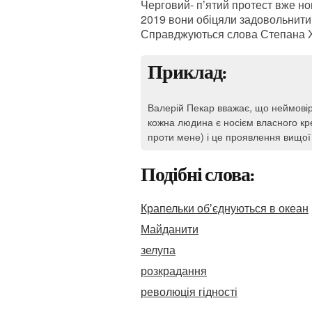
Черговий- пʼятий протест вже но
2019 вони обіцяли задовольнити 
Справджуються слова Степана Хм
Приклад:
Валерій Пекар вважає, що неймові
кожна людина є носієм власного кр
проти мене) і це проявлення вищої с
Подібні слова:
Крапельки обʼєднуються в океан
Майданити
зелупа
розкрадання
революція гідності