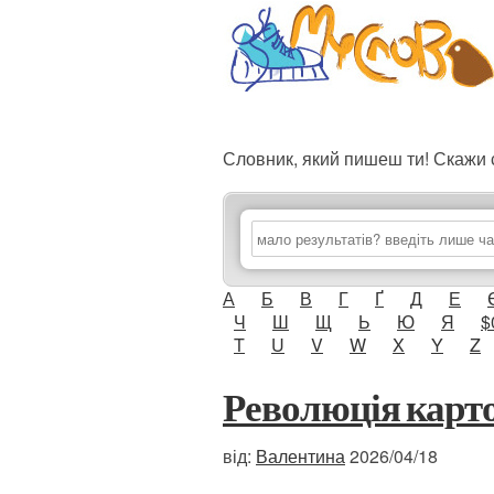
Словник, який пишеш ти! Скаж
А
Б
В
Г
Ґ
Д
Е
Ч
Ш
Щ
Ь
Ю
Я
$
T
U
V
W
X
Y
Z
Революція карт
від:
Валентина
2026/04/18