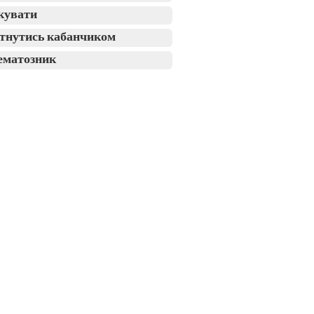
кувати
тнутись кабанчиком
ематозник