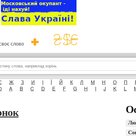
и своє слово
Є
Ж
З
И
І
Ї
Й
К
Л
М
Н
О
П
0
A
B
C
D
E
F
G
H
I
J
K
L
Ос
онок
Лю
Со