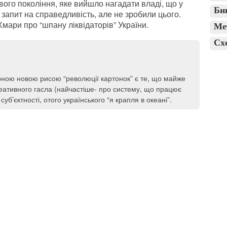
вого покоління, яке вийшло нагадати владі, що у
Би
запит на справедливість, але не зробили цього.
ари про “шпану ліквідаторів” України.
Ме
Сх
рною новою рисою “революції картонок” є те, що майже
еативного гасла (найчастіше- про систему, що працює
уб’єктності, отого українського “я крапля в океані”.