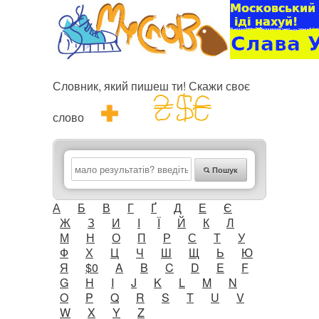
Словник, який пишеш ти! Скажи своє
слово
Пошук
А
Б
В
Г
Ґ
Д
Е
Є
Ж
З
И
І
Ї
Й
К
Л
М
Н
О
П
Р
С
Т
У
Ф
Х
Ц
Ч
Ш
Щ
Ь
Ю
Я
$0
A
B
C
D
E
F
G
H
I
J
K
L
M
N
O
P
Q
R
S
T
U
V
W
X
Y
Z