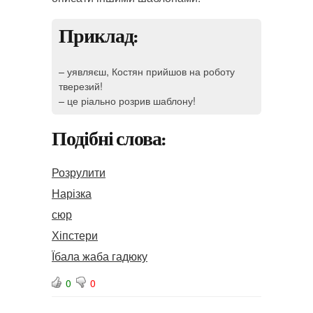
Приклад:
– уявляєш, Костян прийшов на роботу
тверезий!
– це ріально розрив шаблону!
Подібні слова:
Розрулити
Нарізка
сюр
Хіпстери
Їбала жаба гадюку
0
0