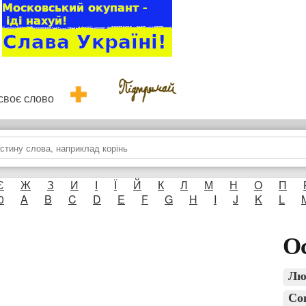
и своє слово
Є
Ж
З
И
І
Ї
Й
К
Л
М
Н
О
П
0
A
B
C
D
E
F
G
H
I
J
K
L
Ос
Лю
Со