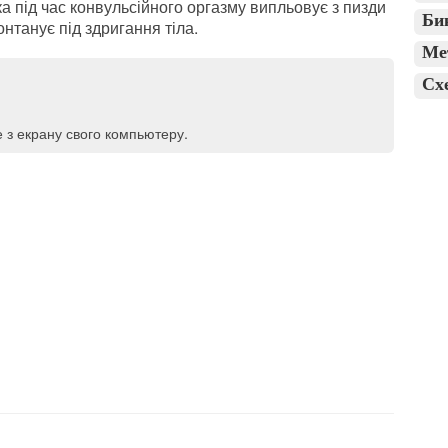
нка під час конвульсійного оргазму випльовує з пизди
Би
онтанує під здригання тіла.
Ме
Сх
е з екрану свого компьютеру.