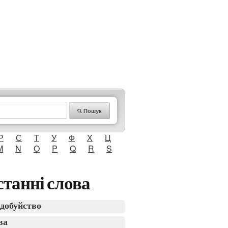
Пошук
Р
С
Т
У
Ф
Х
Ц
M
N
O
P
Q
R
S
танні слова
добуйство
ва