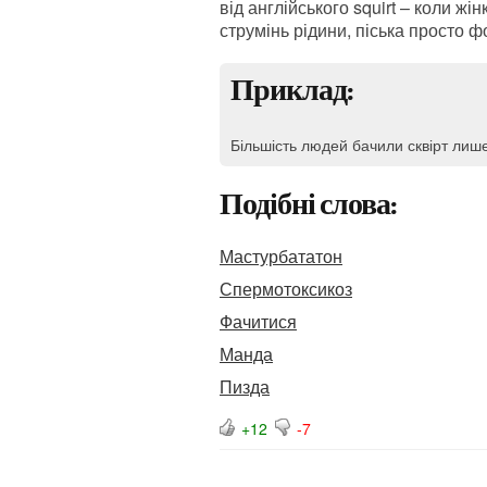
від англійського squirt – коли жі
струмінь рідини, піська просто ф
Приклад:
Більшість людей бачили сквірт лиш
Подібні слова:
Мастурбататон
Спермотоксикоз
Фачитися
Манда
Пизда
+12
-7