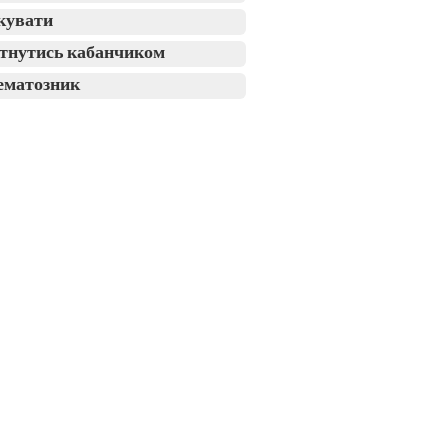
кувати
тнутись кабанчиком
ематозник