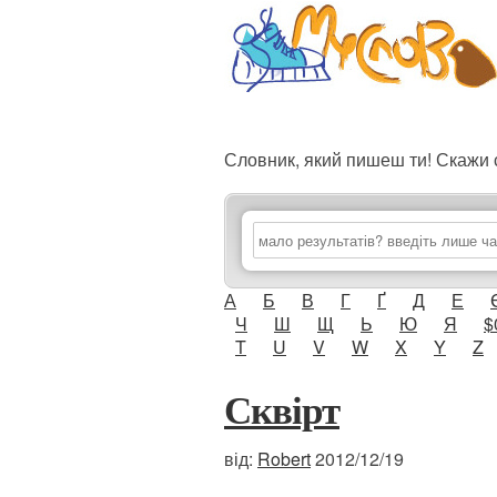
Словник, який пишеш ти! Скаж
А
Б
В
Г
Ґ
Д
Е
Ч
Ш
Щ
Ь
Ю
Я
$
T
U
V
W
X
Y
Z
Сквірт
від:
Robert
2012/12/19