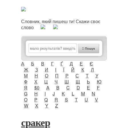
Словник, який пишеш ти! Скажи своє
слово
Пошук
А
Б
В
Г
Ґ
Д
Е
Є
Ж
З
И
І
Ї
Й
К
Л
М
Н
О
П
Р
С
Т
У
Ф
Х
Ц
Ч
Ш
Щ
Ь
Ю
Я
$0
A
B
C
D
E
F
G
H
I
J
K
L
M
N
O
P
Q
R
S
T
U
V
W
X
Y
Z
сракер