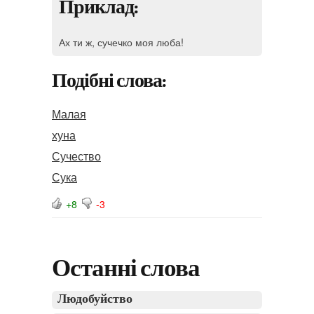
Приклад:
Ах ти ж, сучечко моя люба!
Подібні слова:
Малая
хуна
Сучество
Сука
+8
-3
Останні слова
Людобуйство