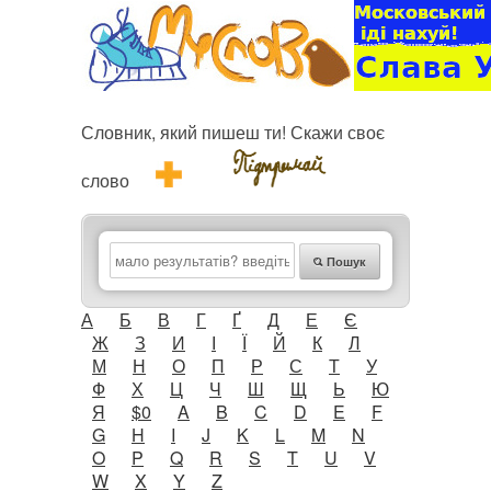
Словник, який пишеш ти! Скажи своє
слово
Пошук
А
Б
В
Г
Ґ
Д
Е
Є
Ж
З
И
І
Ї
Й
К
Л
М
Н
О
П
Р
С
Т
У
Ф
Х
Ц
Ч
Ш
Щ
Ь
Ю
Я
$0
A
B
C
D
E
F
G
H
I
J
K
L
M
N
O
P
Q
R
S
T
U
V
W
X
Y
Z