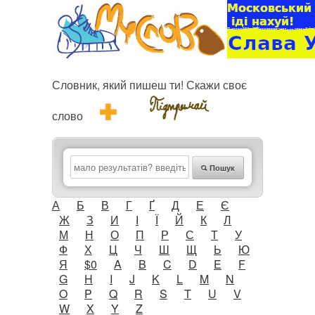
Словник, який пишеш ти! Скажи своє
слово
Пошук
А
Б
В
Г
Ґ
Д
Е
Є
Ж
З
И
І
Ї
Й
К
Л
М
Н
О
П
Р
С
Т
У
Ф
Х
Ц
Ч
Ш
Щ
Ь
Ю
Я
$0
A
B
C
D
E
F
G
H
I
J
K
L
M
N
O
P
Q
R
S
T
U
V
W
X
Y
Z