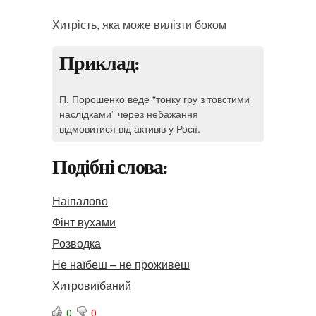
Хитрість, яка може вилізти боком
Приклад:
П. Порошенко веде “тонку гру з товстими
наслідками” через небажання
відмовитися від активів у Росії.
Подібні слова:
Наіпалово
Фінт вухами
Розводка
Не наїбеш – не проживеш
Хитровиїбаний
0
0