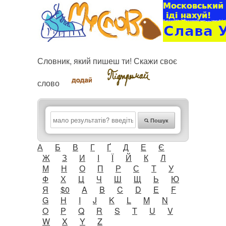
Словник, який пишеш ти! Скажи своє
слово
Пошук
А
Б
В
Г
Ґ
Д
Е
Є
Ж
З
И
І
Ї
Й
К
Л
М
Н
О
П
Р
С
Т
У
Ф
Х
Ц
Ч
Ш
Щ
Ь
Ю
Я
$0
A
B
C
D
E
F
G
H
I
J
K
L
M
N
O
P
Q
R
S
T
U
V
W
X
Y
Z