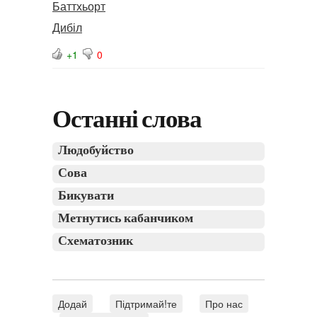
Баттхьорт
Дибіл
+1
0
Останні слова
Людобуйство
Сова
Бикувати
Метнутись кабанчиком
Схематозник
Додай
Підтримай!те
Про нас