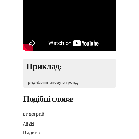
Приклад:
тридибілінг знову в тренді
Подібні слова:
видограй
даун
Видиво