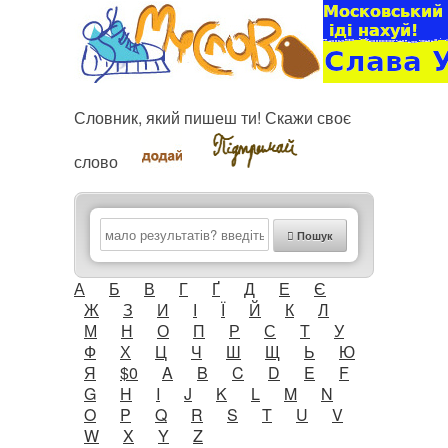
Словник, який пишеш ти! Скажи своє
слово
Пошук
А
Б
В
Г
Ґ
Д
Е
Є
Ж
З
И
І
Ї
Й
К
Л
М
Н
О
П
Р
С
Т
У
Ф
Х
Ц
Ч
Ш
Щ
Ь
Ю
Я
$0
A
B
C
D
E
F
G
H
I
J
K
L
M
N
O
P
Q
R
S
T
U
V
W
X
Y
Z