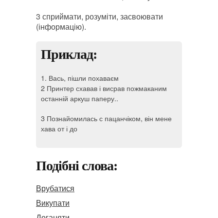
3 сприймати, розуміти, засвоювати
(інформацію).
Приклад:
1. Вась, пішли похаваєм
2 Принтер схавав і висрав пожмаканим
останній аркуш паперу..
3 Познайомилась с пацанчіком, він мене
хава от і до
Подібні слова:
Врубатися
Викупати
Доганяти