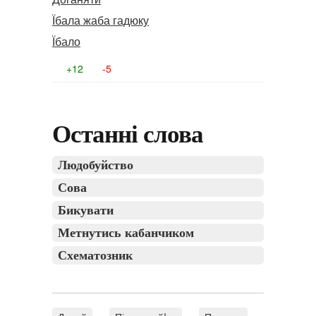
Їбала жаба гадюку
Їбало
+12
-5
Останні слова
Людобуйство
Сова
Бикувати
Метнутись кабанчиком
Схематозник