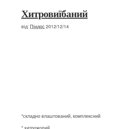
Хитровиїбаний
від:
Піндос
2012/12/14
*складно влаштований, комплексний
* хитрожопий