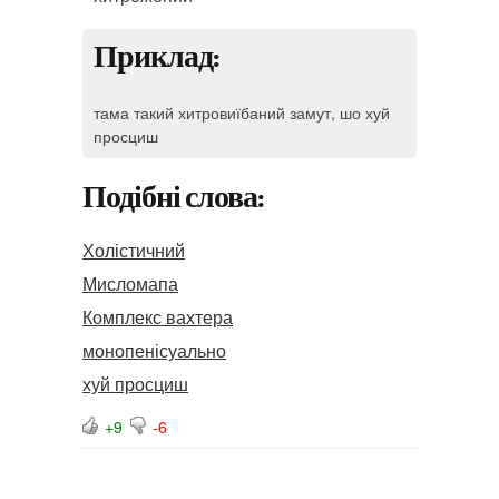
Приклад:
тама такий хитровиїбаний замут, шо хуй
просциш
Подібні слова:
Холістичний
Мисломапа
Комплекс вахтера
монопенісуально
хуй просциш
+9
-6