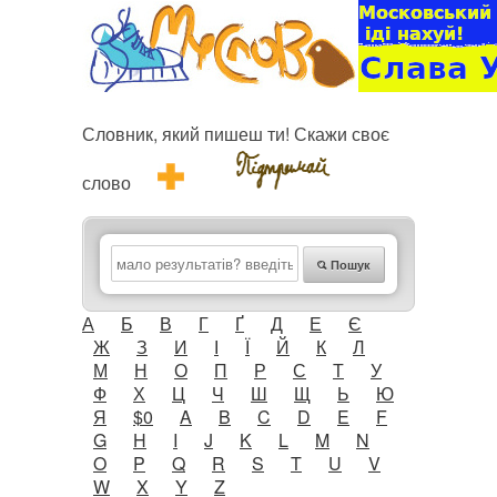
Словник, який пишеш ти! Скажи своє
слово
Пошук
А
Б
В
Г
Ґ
Д
Е
Є
Ж
З
И
І
Ї
Й
К
Л
М
Н
О
П
Р
С
Т
У
Ф
Х
Ц
Ч
Ш
Щ
Ь
Ю
Я
$0
A
B
C
D
E
F
G
H
I
J
K
L
M
N
O
P
Q
R
S
T
U
V
W
X
Y
Z