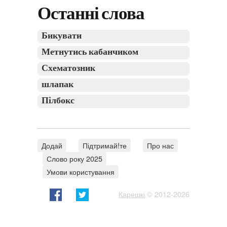
Останні слова
Бикувати
Метнутись кабанчиком
Схематозник
шлапак
Пілбокс
Додай
Підтримай!те
Про нас
Слово року 2025
Умови користування
Карешкі
© 2012-2026