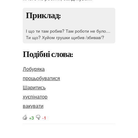
Приклад:
І що ти там робив? Там роботи не було…
Ти що? Хуйом грушки щибив /збивав/?
Подібні слова:
Лобуряка
процьобуватися
Шаритись
хуєпінатор
вакувати
+3
-1