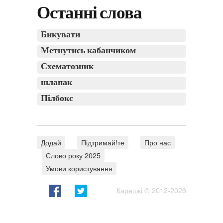
Останні слова
Бикувати
Метнутись кабанчиком
Схематозник
шлапак
Пілбокс
Додай
Підтримай!те
Про нас
Слово року 2025
Умови користування
Карешкі
© 2012-2026