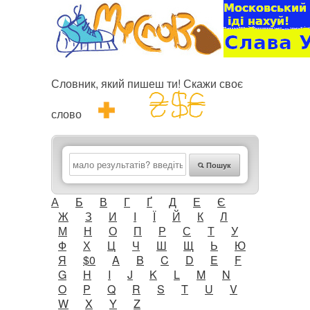
Словник, який пишеш ти! Скажи своє
слово
Пошук
А
Б
В
Г
Ґ
Д
Е
Є
Ж
З
И
І
Ї
Й
К
Л
М
Н
О
П
Р
С
Т
У
Ф
Х
Ц
Ч
Ш
Щ
Ь
Ю
Я
$0
A
B
C
D
E
F
G
H
I
J
K
L
M
N
O
P
Q
R
S
T
U
V
W
X
Y
Z