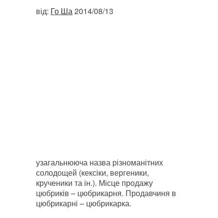
від:
Го Ша
2014/08/13
узагальнююча назва різноманітних
солодощей (кексіки, вергеники,
крученики та ін.). Місце продажу
цюбриків – цюбрикарня. Продавчиня в
цюбрикарні – цюбрикарка.