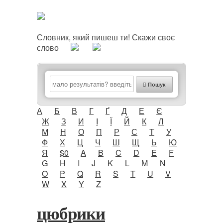
Словник, який пишеш ти! Скажи своє
слово
Пошук
А
Б
В
Г
Ґ
Д
Е
Є
Ж
З
И
І
Ї
Й
К
Л
М
Н
О
П
Р
С
Т
У
Ф
Х
Ц
Ч
Ш
Щ
Ь
Ю
Я
$0
A
B
C
D
E
F
G
H
I
J
K
L
M
N
O
P
Q
R
S
T
U
V
W
X
Y
Z
цюбрики