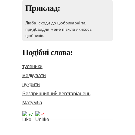
Приклад:
Люба, сходи до цюбрикарні та
придбайдля мене півкіла якихось
цюбриків.
Подібні слова:
туленики
медкувати
цукрити
Безпринципний вегетаріанець
Матумба
+7
-1