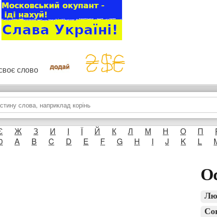
и своє слово
Є
Ж
З
И
І
Ї
Й
К
Л
М
Н
О
П
0
A
B
C
D
E
F
G
H
I
J
K
L
Ос
Лю
Со