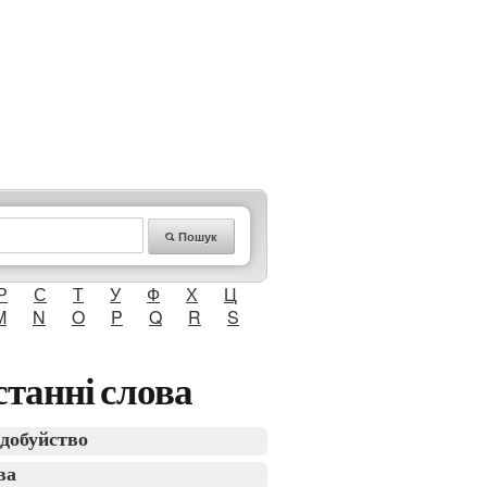
Пошук
Р
С
Т
У
Ф
Х
Ц
M
N
O
P
Q
R
S
танні слова
добуйство
ва