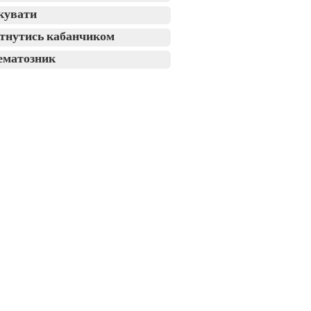
кувати
тнутись кабанчиком
ематозник