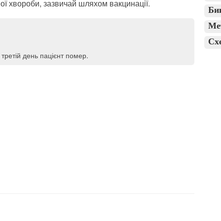
ної хвороби, зазвичай шляхом вакцинації.
Би
Ме
Сх
 третій день пацієнт помер.