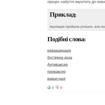
процес набуття імунітету до пев
Приклад:
імунізація пройшла успішно, але на
Подібні слова:
ревакцинація
бустерна доза
Антиваксер
проваксер
вакци-назі
0
0