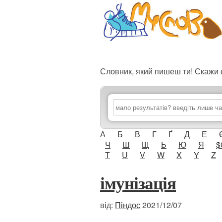
Словник, який пишеш ти! Скаж
А
Б
В
Г
Ґ
Д
Е
Ч
Ш
Щ
Ь
Ю
Я
$
T
U
V
W
X
Y
Z
імунізація
від:
Піндос
2021/12/07