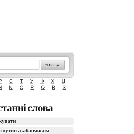
Пошук
Р
С
Т
У
Ф
Х
Ц
M
N
O
P
Q
R
S
танні слова
кувати
тнутись кабанчиком