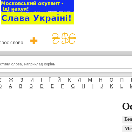
и своє слово
Є
Ж
З
И
І
Ї
Й
К
Л
М
Н
О
П
0
A
B
C
D
E
F
G
H
I
J
K
L
Ос
Би
Ме