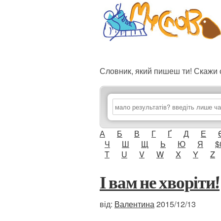
Словник, який пишеш ти! Скаж
А
Б
В
Г
Ґ
Д
Е
Ч
Ш
Щ
Ь
Ю
Я
$
T
U
V
W
X
Y
Z
І вам не хворіти!
від:
Валентина
2015/12/13