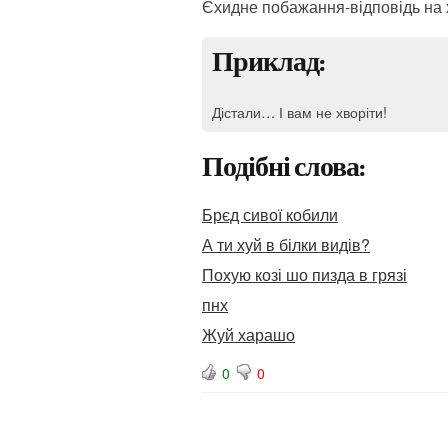
Єхидне побажання-відповідь на х
Приклад:
Дістали… І вам не хворіти!
Подібні слова:
Брєд сивої кобили
А ти хуй в білки видів?
Похую козі шо пизда в грязі
пнх
Жуй харашо
0
0