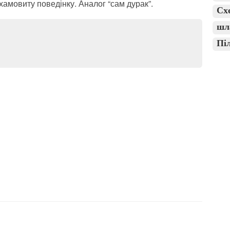
амовиту поведінку. Аналог “сам дурак”.
Сх
шл
Пі