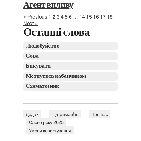
Агент впливу
« Previous
1
2
3
4
5
6
…
14
15
16
17
18
Next »
Останні слова
Людобуйство
Сова
Бикувати
Метнутись кабанчиком
Схематозник
Додай
Підтримай!те
Про нас
Слово року 2025
Умови користування