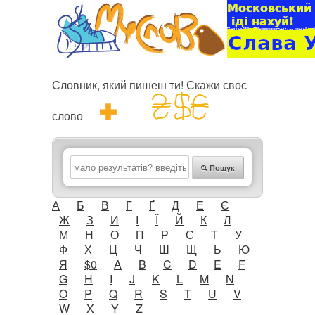
Словник, який пишеш ти! Скажи своє
слово
Пошук
А
Б
В
Г
Ґ
Д
Е
Є
Ж
З
И
І
Ї
Й
К
Л
М
Н
О
П
Р
С
Т
У
Ф
Х
Ц
Ч
Ш
Щ
Ь
Ю
Я
$0
A
B
C
D
E
F
G
H
I
J
K
L
M
N
O
P
Q
R
S
T
U
V
W
X
Y
Z