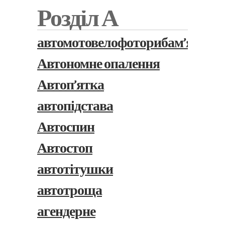
Розділ А
автомотовелофоторибам’ясоком
Автономне опалення
Автоп’ятка
автопідстава
Автоспин
Автостоп
автотітушки
автотроща
агендерне