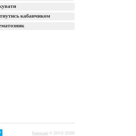
кувати
тнутись кабанчиком
ематозник
Карешкі
© 2012-2026