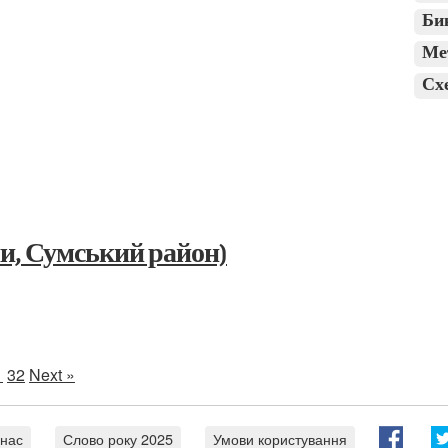
Би
Ме
Сх
ни, Сумський район)
1
32
Next »
 нас
Слово року 2025
Умови користування