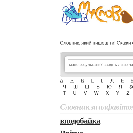
Словник, який пишеш ти! Скаж
А
Б
В
Г
Ґ
Д
Е
Ч
Ш
Щ
Ь
Ю
Я
$
T
U
V
W
X
Y
Z
Словник за алфавіто
вподобайка