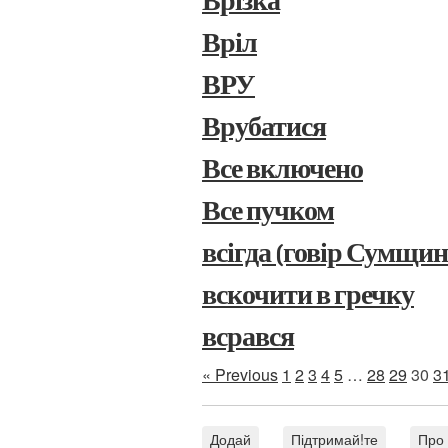
Врізка
Вріл
ВРУ
Врубатися
Все включено
Все пучком
всігда (говір Сумщи
вскочити в гречку
всрався
« Previous
1
2
3
4
5
…
28
29
30
3
Додай
Підтримай!те
Про