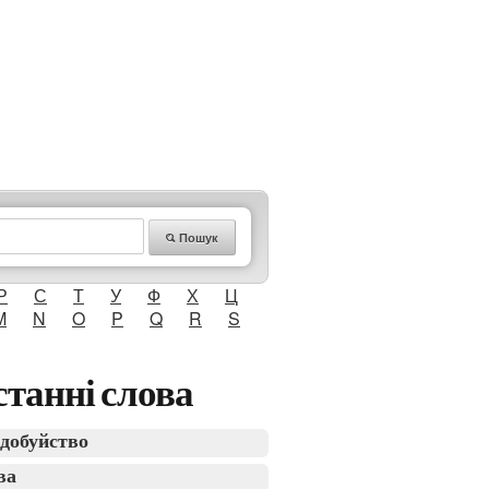
Пошук
Р
С
Т
У
Ф
Х
Ц
M
N
O
P
Q
R
S
танні слова
добуйство
ва