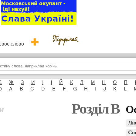
и своє слово
Є
Ж
З
И
І
Ї
Й
К
Л
М
Н
О
П
0
A
B
C
D
E
F
G
H
I
J
K
L
Розділ В
Ос
м
Лю
Со