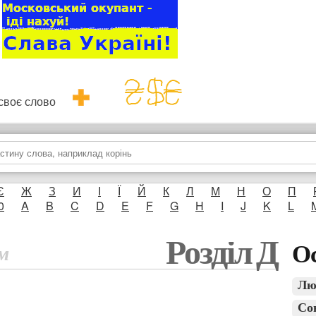
и своє слово
Є
Ж
З
И
І
Ї
Й
К
Л
М
Н
О
П
0
A
B
C
D
E
F
G
H
I
J
K
L
Розділ Д
Ос
м
Лю
Со