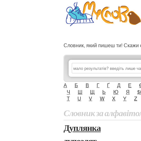
Словник, який пишеш ти! Скаж
А
Б
В
Г
Ґ
Д
Е
Ч
Ш
Щ
Ь
Ю
Я
$
T
U
V
W
X
Y
Z
Словник за алфавіто
Дуплянка