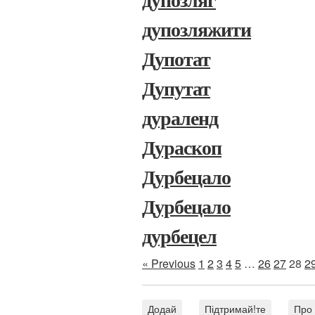
дупозляг
дупозляжити
Дупотат
Дупутат
дураленд
Дураскоп
Дурбецало
Дурбецало
дурбецел
« Previous
1
2
3
4
5
…
26
27
28
2
Додай
Підтримай!те
Про