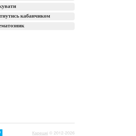
кувати
тнутись кабанчиком
ематозник
Карешкі
© 2012-2026