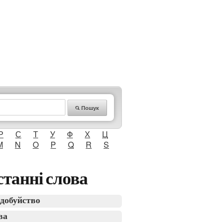
Пошук
Р
С
Т
У
Ф
Х
Ц
M
N
O
P
Q
R
S
танні слова
добуйство
ва