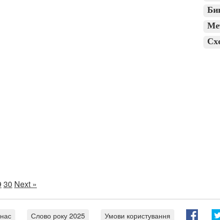
Би
Ме
Сх
9
30
Next »
 нас
Слово року 2025
Умови користування