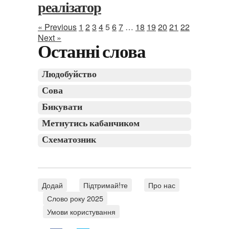
реалізатор
« Previous
1
2
3
4
5
6
7
…
18
19
20
21
22
Next »
Останні слова
Людобуйство
Сова
Бикувати
Метнутись кабанчиком
Схематозник
Додай
Підтримай!те
Про нас
Слово року 2025
Умови користування