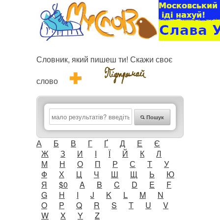
Словник, який пишеш ти! Скажи своє
слово
Пошук
А
Б
В
Г
Ґ
Д
Е
Є
Ж
З
И
І
Ї
Й
К
Л
М
Н
О
П
Р
С
Т
У
Ф
Х
Ц
Ч
Ш
Щ
Ь
Ю
Я
$0
A
B
C
D
E
F
G
H
I
J
K
L
M
N
O
P
Q
R
S
T
U
V
W
X
Y
Z