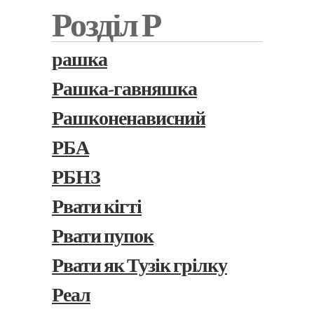
Розділ Р
рашка
Рашка-гавняшка
Рашконенависний
РБА
РБНЗ
Рвати кігті
Рвати пупок
Рвати як Тузік грілку
Реал