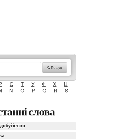
Пошук
Р
С
Т
У
Ф
Х
Ц
M
N
O
P
Q
R
S
танні слова
добуйство
ва