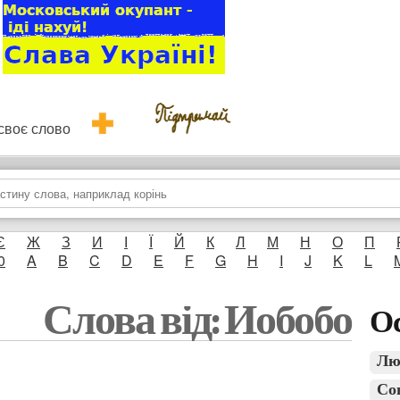
и своє слово
Є
Ж
З
И
І
Ї
Й
К
Л
М
Н
О
П
0
A
B
C
D
E
F
G
H
I
J
K
L
Слова від: Йобобо
Ос
Лю
Со