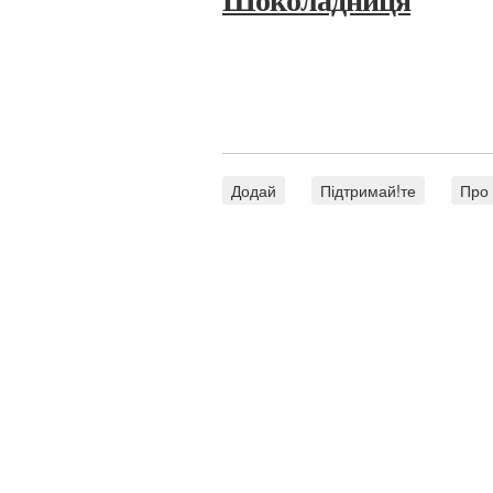
Шоколадниця
Додай
Підтримай!те
Про