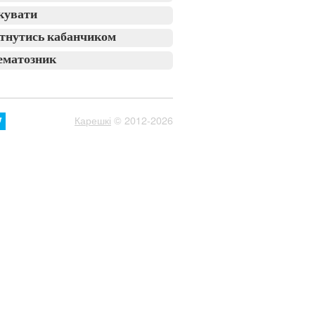
кувати
тнутись кабанчиком
ематозник
Карешкі
© 2012-2026