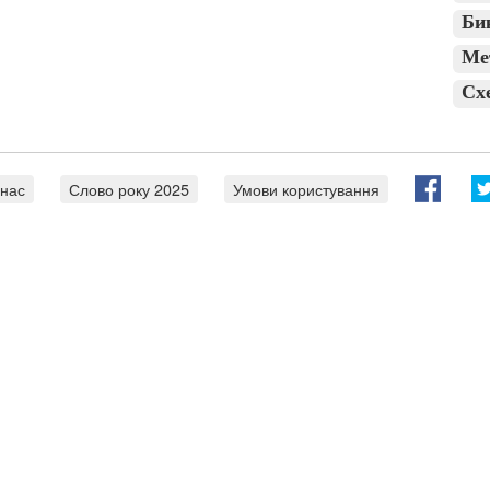
Би
Ме
Сх
 нас
Слово року 2025
Умови користування