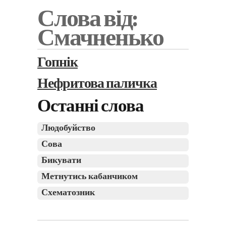
Слова від:
Смачненько
Гопнік
Нефритова паличка
Останні слова
Людобуйство
Сова
Бикувати
Метнутись кабанчиком
Схематозник