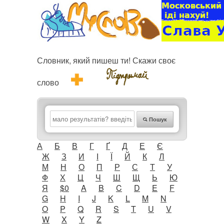
Словник, який пишеш ти! Скажи своє
слово
Пошук
А
Б
В
Г
Ґ
Д
Е
Є
Ж
З
И
І
Ї
Й
К
Л
М
Н
О
П
Р
С
Т
У
Ф
Х
Ц
Ч
Ш
Щ
Ь
Ю
Я
$0
A
B
C
D
E
F
G
H
I
J
K
L
M
N
O
P
Q
R
S
T
U
V
W
X
Y
Z