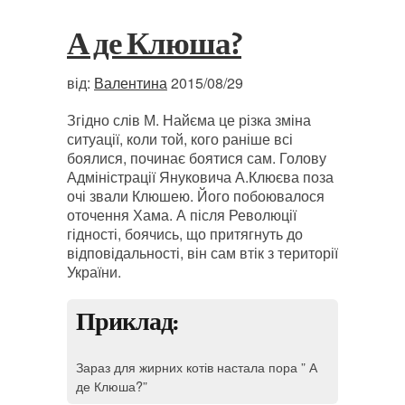
А де Клюша?
від:
Валентина
2015/08/29
Згідно слів М. Найєма це різка зміна
ситуації, коли той, кого раніше всі
боялися, починає боятися сам. Голову
Адміністрації Януковича А.Клюєва поза
очі звали Клюшею. Його побоювалося
оточення Хама. А після Революції
гідності, боячись, що притягнуть до
відповідальності, він сам втік з території
України.
Приклад:
Зараз для жирних котів настала пора ” А
де Клюша?”