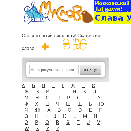
Словник, який пишеш ти! Скажи своє
слово
Пошук
А
Б
В
Г
Ґ
Д
Е
Є
Ж
З
И
І
Ї
Й
К
Л
М
Н
О
П
Р
С
Т
У
Ф
Х
Ц
Ч
Ш
Щ
Ь
Ю
Я
$0
A
B
C
D
E
F
G
H
I
J
K
L
M
N
O
P
Q
R
S
T
U
V
W
X
Y
Z