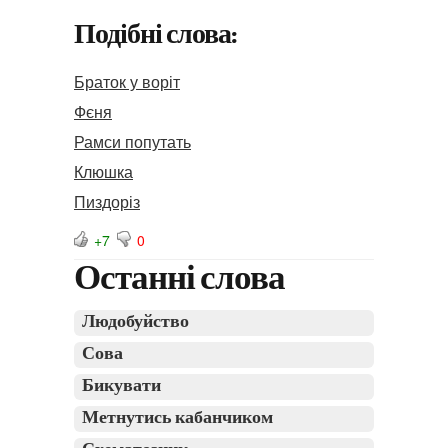
Подібні слова:
Браток у воріт
Фєня
Рамси попутать
Клюшка
Пиздоріз
+7
0
Останні слова
Людобуйство
Сова
Бикувати
Метнутись кабанчиком