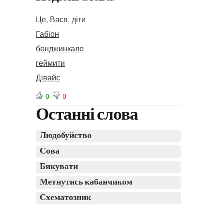
Це, Вася, діти
Габіон
бенджинкало
геймити
Дівайс
0
0
Останні слова
Людобуйство
Сова
Бикувати
Метнутись кабанчиком
Схематозник