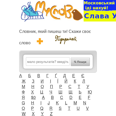
Словник, який пишеш ти! Скажи своє
слово
Пошук
А
Б
В
Г
Ґ
Д
Е
Є
Ж
З
И
І
Ї
Й
К
Л
М
Н
О
П
Р
С
Т
У
Ф
Х
Ц
Ч
Ш
Щ
Ь
Ю
Я
$0
A
B
C
D
E
F
G
H
I
J
K
L
M
N
O
P
Q
R
S
T
U
V
W
X
Y
Z