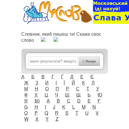
Словник, який пишеш ти! Скажи своє
слово
Пошук
А
Б
В
Г
Ґ
Д
Е
Є
Ж
З
И
І
Ї
Й
К
Л
М
Н
О
П
Р
С
Т
У
Ф
Х
Ц
Ч
Ш
Щ
Ь
Ю
Я
$0
A
B
C
D
E
F
G
H
I
J
K
L
M
N
O
P
Q
R
S
T
U
V
W
X
Y
Z