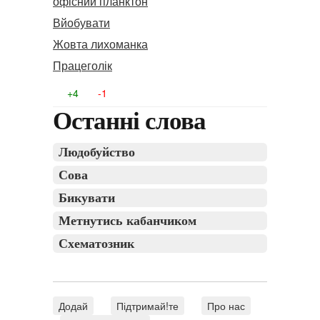
офісний планктон
Вйобувати
Жовта лихоманка
Працеголік
+4
-1
Останні слова
Людобуйство
Сова
Бикувати
Метнутись кабанчиком
Схематозник
Додай
Підтримай!те
Про нас