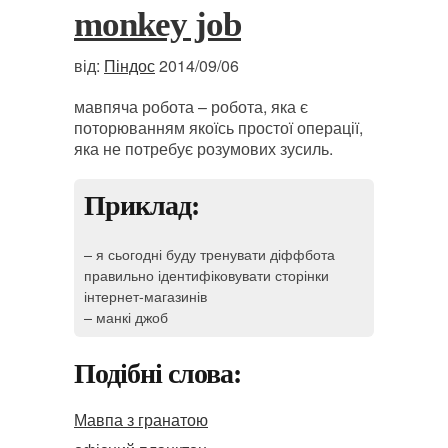
monkey job
від:
Піндос
2014/09/06
мавпяча робота – робота, яка є
поторюванням якоїсь простої операції,
яка не потребує розумових зусиль.
Приклад:
– я сьогодні буду тренувати діффбота
правильно ідентифіковувати сторінки
інтернет-магазинів
– манкі джоб
Подібні слова:
Мавпа з гранатою