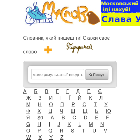
Словник, який пишеш ти! Скажи своє
слово
Пошук
А
Б
В
Г
Ґ
Д
Е
Є
Ж
З
И
І
Ї
Й
К
Л
М
Н
О
П
Р
С
Т
У
Ф
Х
Ц
Ч
Ш
Щ
Ь
Ю
Я
$0
A
B
C
D
E
F
G
H
I
J
K
L
M
N
O
P
Q
R
S
T
U
V
W
X
Y
Z