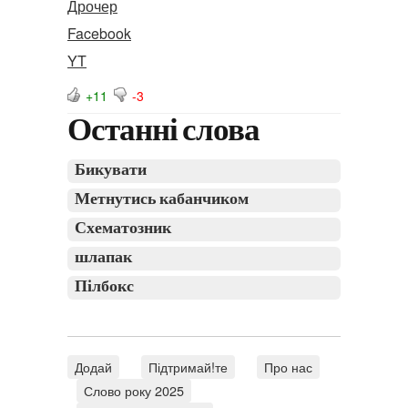
Дрочер
Facebook
YT
+11
-3
Останні слова
Бикувати
Метнутись кабанчиком
Схематозник
шлапак
Пілбокс
Додай
Підтримай!те
Про нас
Слово року 2025