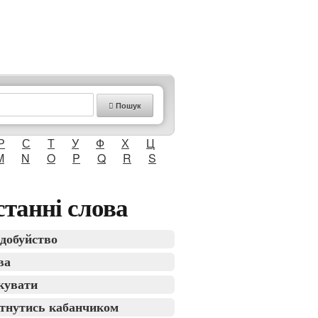
Пошук
Р
С
Т
У
Ф
Х
Ц
M
N
O
P
Q
R
S
танні слова
добуйство
ва
кувати
тнутись кабанчиком