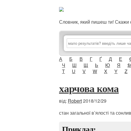
Словник, який пишеш ти! Скаж
А
Б
В
Г
Ґ
Д
Е
Ч
Ш
Щ
Ь
Ю
Я
$
T
U
V
W
X
Y
Z
харчова кома
від:
Robert
2018/12/29
стан загальної в’ялості та сонлив
Приклад: