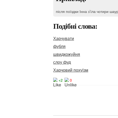
після поїздки Інна з’їла чотири шау
Подібні слова:
Харчувати
фубля
швидкожуйня
слоу фуд
Харчовий похуїзм
+2
0