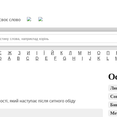
и своє слово
Є
Ж
З
И
І
Ї
Й
К
Л
М
Н
О
П
0
A
B
C
D
E
F
G
H
I
J
K
L
Ос
Лю
Со
ості, який наступає після ситного обіду
Би
Ме