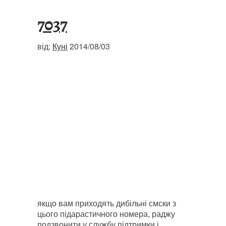
7037
від:
Куні
2014/08/03
якщо вам приходять дибільні смски з
цього підарастичного номера, раджу
подзвонити у службу підтримки і