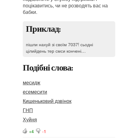
поцікавитись, чи не розводять вас на
бабки.
Приклад:
пішли нахуй зі своїм 7037! сьодні
цілийдень тер смси кончені…
Подібні слова:
месидж
есемесити
Кишеньковий дзвінок
ГНП
Хуйня
+4
-1