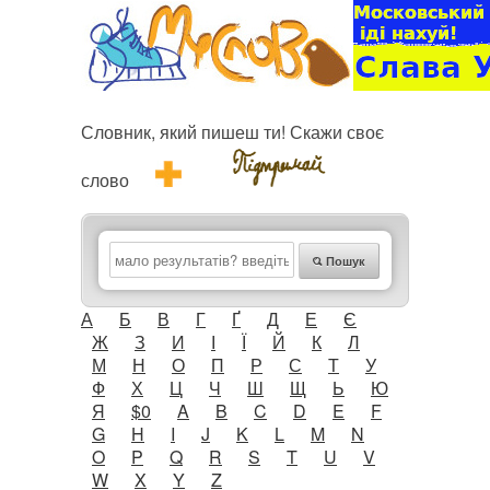
Словник, який пишеш ти! Скажи своє
слово
Пошук
А
Б
В
Г
Ґ
Д
Е
Є
Ж
З
И
І
Ї
Й
К
Л
М
Н
О
П
Р
С
Т
У
Ф
Х
Ц
Ч
Ш
Щ
Ь
Ю
Я
$0
A
B
C
D
E
F
G
H
I
J
K
L
M
N
O
P
Q
R
S
T
U
V
W
X
Y
Z